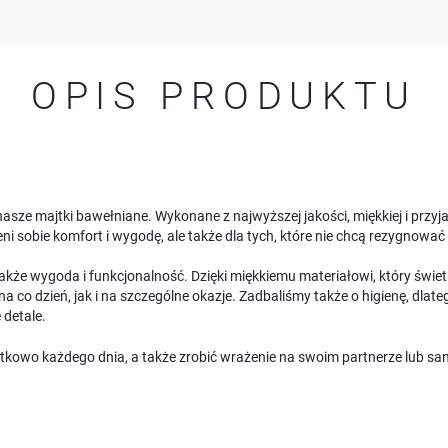
OPIS PRODUKTU
asze majtki bawełniane. Wykonane z najwyższej jakości, miękkiej i przyjaz
ni sobie komfort i wygodę, ale także dla tych, które nie chcą rezygnować 
 także wygoda i funkcjonalność. Dzięki miękkiemu materiałowi, który świe
na co dzień, jak i na szczególne okazje. Zadbaliśmy także o higienę, dla
 detale.
yjątkowo każdego dnia, a także zrobić wrażenie na swoim partnerze lub 
USTAWIENIA