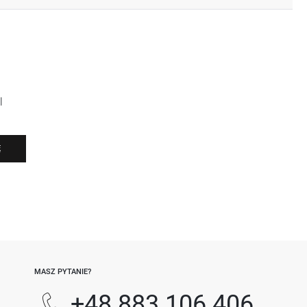
l
Ę
-
MASZ PYTANIE?
+48 883 106 406