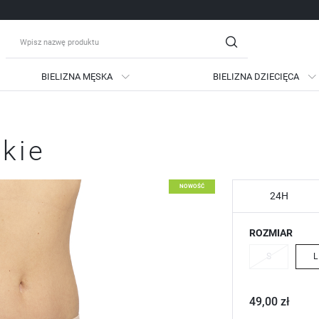
BIELIZNA MĘSKA
BIELIZNA DZIECIĘCA
guj się
Zare
skie
OTRZYMASZ LICZNE DODATKO
podgląd statusu realizac
NOWOŚĆ
podgląd historii zakupów
24H
brak konieczności wprow
ROZMIAR
możliwość otrzymania ra
Zapomniałem hasła
S
L
LOGUJ SIĘ
ZAREJESTRU
49,00 zł