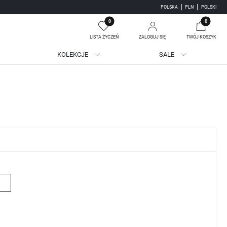
POLSKA
PLN
POLSKI
0
0
LISTA ŻYCZEŃ
ZALOGUJ SIĘ
TWÓJ KOSZYK
KOLEKCJE
SALE
Twój koszyk jest pusty
jestruj się
WE KORZYŚCI:
ji zamówień
adzania swoich danych przy kolejnych zakupach
batów i kuponów promocyjnych
J SIĘ