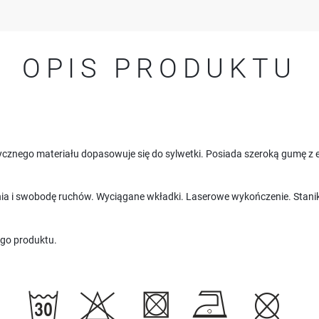
OPIS PRODUKTU
cznego materiału dopasowuje się do sylwetki. Posiada szeroką gumę z e
a i swobodę ruchów. Wyciągane wkładki. Laserowe wykończenie. Stanik id
go produktu.
USTAWIENIA
Szanujemy Twoją prywatność. Możesz zmienić ustawienia cookies lub zaakceptować je
wszystkie. W dowolnym momencie możesz dokonać zmiany swoich ustawień.
USTAWIENIA REGIONALNE