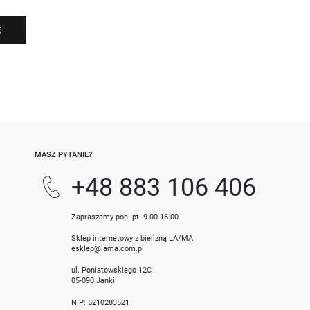
Ę
-
MASZ PYTANIE?
+48 883 106 406
Zapraszamy pon.-pt. 9.00-16.00
Sklep internetowy z bielizną LA/MA
esklep@lama.com.pl
ul. Poniatowskiego 12C
05-090 Janki
NIP: 5210283521