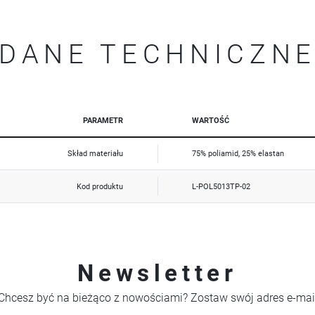
upodobań oraz Twoich zwyczajów dotyczących przeglądanej witryny internetowej. Treści promocyjne
mogą pojawić się na stronach podmiotów trzecich lub firm będących naszymi partnerami oraz innych
dostawców usług. Firmy te działają w charakterze pośredników prezentujących nasze treści w postaci
wiadomości, ofert, komunikatów mediów społecznościowych.
DANE TECHNICZN
PARAMETR
WARTOŚĆ
Skład materiału
75% poliamid, 25% elastan
Kod produktu
L-POL5013TP-02
Newsletter
Chcesz być na bieżąco z nowościami? Zostaw swój adres e-mai