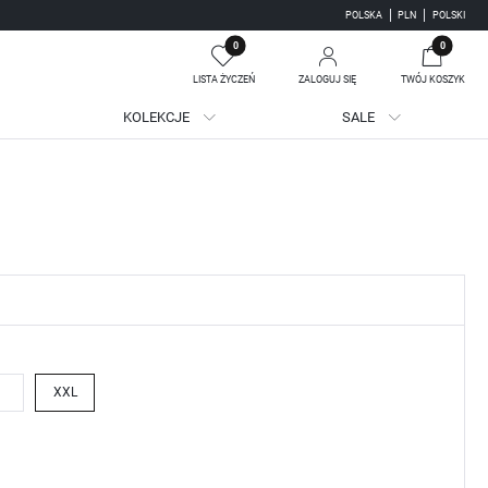
POLSKA
PLN
POLSKI
0
0
LISTA ŻYCZEŃ
ZALOGUJ SIĘ
TWÓJ KOSZYK
KOLEKCJE
SALE
Twój koszyk jest pusty
jestruj się
WE KORZYŚCI:
ji zamówień
adzania swoich danych przy kolejnych zakupach
batów i kuponów promocyjnych
XXL
J SIĘ