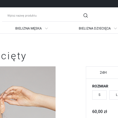
BIELIZNA MĘSKA
BIELIZNA DZIECIĘCA
guj się
Zare
cięty
OTRZYMASZ LICZNE DODATKO
podgląd statusu realizac
podgląd historii zakupów
24H
brak konieczności wprow
ROZMIAR
możliwość otrzymania ra
Zapomniałem hasła
S
L
LOGUJ SIĘ
ZAREJESTRU
60,00 zł