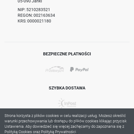
05-090 Janki
NIP: 5210283521
REGON: 002163634
KRS: 0000021180
BEZPIECZNE PŁATNOŚCI
SZYBKA DOSTAWA
Strona korzysta z plików cookies w celu realizacji usług. Możesz określić
warunki przechowywania lub dostępu do plików cookies klikając przycisk
DOŁĄCZ DO NAS
Ustawienia. Aby dowiedzieć się więcej zachęcamy do zapoznania się z
Polityką Cookies oraz Polityką Prywatności.