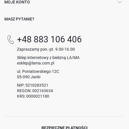
MOJE KONTO
MASZ PYTANIE?
+48 883 106 406
Zapraszamy pon.-pt. 9.00-16.00
Sklep internetowy z bielizną LA/MA
esklep@lama.com.pl
ul. Poniatowskiego 12C
05-090 Janki
NIP: 5210283521
REGON: 002163634
KRS: 0000021180
BEZPIECZNE PŁATNOŚCI