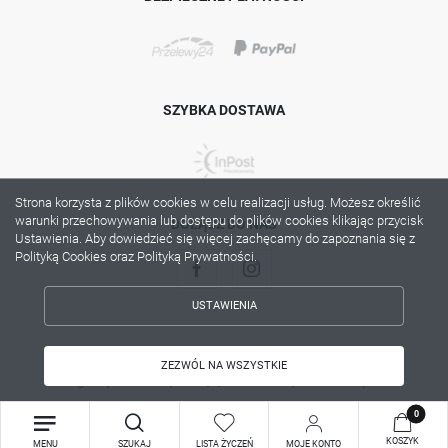
SZYBKA DOSTAWA
Strona korzysta z plików cookies w celu realizacji usług. Możesz określić
warunki przechowywania lub dostępu do plików cookies klikając przycisk
DOŁĄCZ DO NAS
Ustawienia. Aby dowiedzieć się więcej zachęcamy do zapoznania się z
Polityką Cookies oraz Polityką Prywatności.
USTAWIENIA
ZAPISZ WYBRANE
Copyright by lama.com.pl
ZEZWÓL NA WSZYSTKIE
Agencja interaktywna
[ti]
Powered by
2ClickShop®
ZEZWÓL NA WSZYSTKIE
0
KOSZYK
MENU
SZUKAJ
LISTA ŻYCZEŃ
MOJE KONTO