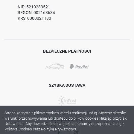
NIP: 5210283521
REGON: 002163634
KRS: 0000021180
BEZPIECZNE PŁATNOŚCI
SZYBKA DOSTAWA
Strona korzysta z plików cookies w celu realizacji usług. Możesz określić
warunki przechowywania lub dostępu do plików cookies klikając przycisk
DOŁĄCZ DO NAS
Ustawienia. Aby dowiedzieć się więcej zachęcamy do zapoznania się z
Polityką Cookies oraz Polityką Prywatności.