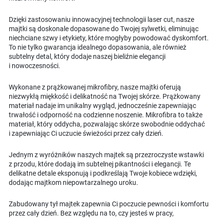
Dzięki zastosowaniu innowacyjnej technologii laser cut, nasze
majtki są doskonale dopasowane do Twojej sylwetki, eliminując
niechciane szwy i etykiety, które mogłyby powodować dyskomfort.
To nie tylko gwarancja idealnego dopasowania, ale również
subtelny detal, który dodaje naszej bieliźnie elegancji
i nowoczesności.
Wykonane z prążkowanej mikrofibry, nasze majtki oferują
niezwykłą miękkość i delikatność na Twojej skórze. Prążkowany
materiał nadaje im unikalny wygląd, jednocześnie zapewniając
trwałość i odporność na codzienne noszenie. Mikrofibra to także
materiał, który oddycha, pozwalając skórze swobodnie oddychać
i zapewniając Ci uczucie świeżości przez cały dzień.
Jednym z wyróżników naszych majtek są przezroczyste wstawki
z przodu, które dodają im subtelnej pikantności i elegancji. Te
delikatne detale eksponują i podkreślają Twoje kobiece wdzięki,
dodając majtkom niepowtarzalnego uroku.
Zabudowany tył majtek zapewnia Ci poczucie pewności i komfortu
przez cały dzień. Bez względu na to, czy jesteś w pracy,