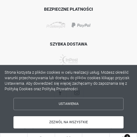
BEZPIECZNE PŁATNOŚCI
SZYBKA DOSTAWA
Strona korzysta z plików cookies w celu realizacji usług. Możesz określić
warunki przechowywania lub dostępu do plików cookies klikając przycisk
DOŁĄCZ DO NAS
Ustawienia. Aby dowiedzieć się więcej zachęcamy do zapoznania się z
Polityką Cookies oraz Polityką Prywatności.
USTAWIENIA
ZAPISZ WYBRANE
Copyright by lama.com.pl
ZEZWÓL NA WSZYSTKIE
Agencja interaktywna
[ti]
Powered by
2ClickShop®
ZEZWÓL NA WSZYSTKIE
0