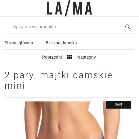
USTAWIENIA REGIONALNE
USTAWIENIA
Lokalizacja
Szanujemy Twoją prywatność. Możesz zmienić ustawienia
Polska
cookies lub zaakceptować je wszystkie. W dowolnym momencie
Strona główna
Bielizna damska
możesz dokonać zmiany swoich ustawień.
Język
Poprzedni
Następny
polski
Niezbędne
Waluta
2 pary, majtki damskie
Niezbędne pliki cookies służą do prawidłowego funkcjonowania strony
internetowej i umożliwiają Ci komfortowe korzystanie z oferowanych przez
Polski złoty (PLN)
nas usług.
mini
Pliki cookies odpowiadają na podejmowane przez Ciebie działania w celu
Więcej
m.in. dostosowania Twoich ustawień preferencji prywatności, logowania
ZAPISZ
czy wypełniania formularzy. Dzięki plikom cookies strona, z której
korzystasz, może działać bez zakłóceń.
SALE
Funkcjonalne i personalizacyjne
Tego typu pliki cookies umożliwiają stronie internetowej zapamiętanie
wprowadzonych przez Ciebie ustawień oraz personalizację określonych
funkcjonalności czy prezentowanych treści.
Dzięki tym plikom cookies możemy zapewnić Ci większy komfort
Więcej