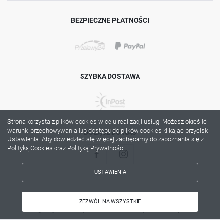
BEZPIECZNE PŁATNOŚCI
SZYBKA DOSTAWA
Strona korzysta z plików cookies w celu realizacji usług. Możesz określić
warunki przechowywania lub dostępu do plików cookies klikając przycisk
DOŁĄCZ DO NAS
Ustawienia. Aby dowiedzieć się więcej zachęcamy do zapoznania się z
Polityką Cookies oraz Polityką Prywatności.
USTAWIENIA
ZAPISZ WYBRANE
Copyright by lama.com.pl
ZEZWÓL NA WSZYSTKIE
Agencja interaktywna
[ti]
Powered by
2ClickShop®
ZEZWÓL NA WSZYSTKIE