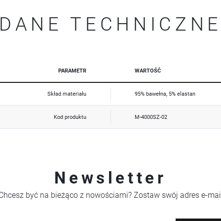
mogą pojawić się na stronach podmiotów trzecich lub firm będących naszymi partnerami oraz innych
dostawców usług. Firmy te działają w charakterze pośredników prezentujących nasze treści w postaci
wiadomości, ofert, komunikatów mediów społecznościowych.
DANE TECHNICZN
PARAMETR
WARTOŚĆ
Skład materiału
95% bawełna, 5% elastan
Kod produktu
M-4000SZ-02
Newsletter
Chcesz być na bieżąco z nowościami? Zostaw swój adres e-mai