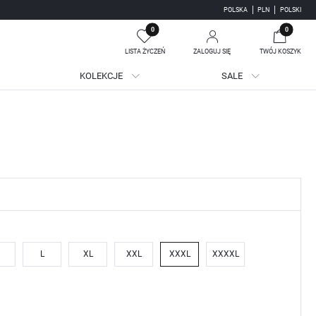
POLSKA
PLN
POLSKI
0
0
LISTA ŻYCZEŃ
ZALOGUJ SIĘ
TWÓJ KOSZYK
KOLEKCJE
SALE
Twój koszyk jest pusty
jestruj się
WE KORZYŚCI:
ji zamówień
adzania swoich danych przy kolejnych zakupach
batów i kuponów promocyjnych
L
XL
XXL
XXXL
XXXXL
J SIĘ