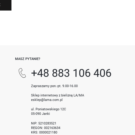
Ę
-
MASZ PYTANIE?
+48 883 106 406
Zapraszamy pon.-pt. 9.00-16.00
Sklep internetowy z bielizną LA/MA
esklep@lama.com.pl
ul. Poniatowskiego 12C
05-090 Janki
NIP: 5210283521
REGON: 002163634
KRS: 0000021180