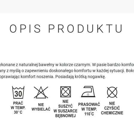
OPIS PRODUKTU
ykonane z naturalnej bawełny w kolorze czarnym. W pasie bardzo komfo
y z myślą o zapewnieniu doskonałego komfortu w każdej sytuacji. Boks
 poprawiając komfort noszenia. Posiadają krótką nogawkę.
USTAWIENIA
Szanujemy Twoją prywatność. Możesz zmienić ustawienia cookies lub zaakceptować je
wszystkie. W dowolnym momencie możesz dokonać zmiany swoich ustawień.
USTAWIENIA REGIONALNE