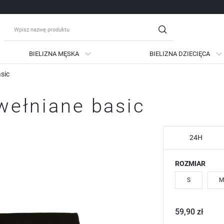
BIELIZNA MĘSKA
BIELIZNA DZIECIĘCA
asic
guj się
Zare
awełniane basic
OTRZYMASZ LICZNE DODATKO
podgląd statusu realizac
podgląd historii zakupów
24H
brak konieczności wprow
ROZMIAR
możliwość otrzymania ra
Zapomniałem hasła
S
M
LOGUJ SIĘ
ZAREJESTRU
59,90 zł