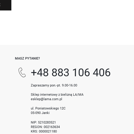
Ę
-
MASZ PYTANIE?
+48 883 106 406
Zapraszamy pon.-pt. 9.00-16.00
Sklep internetowy z bielizną LA/MA
esklep@lama.com.pl
ul. Poniatowskiego 12C
05-090 Janki
NIP: 5210283521
REGON: 002163634
KRS: 0000021180