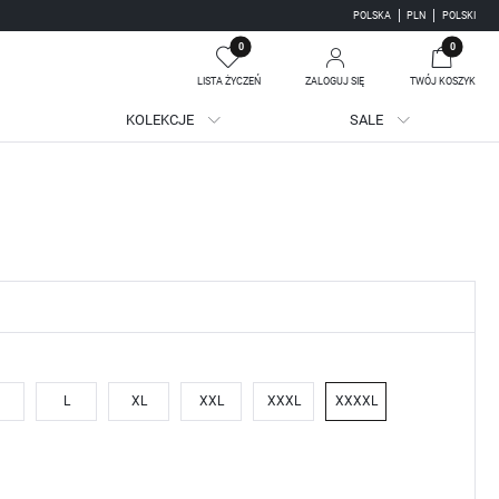
POLSKA
PLN
POLSKI
0
0
LISTA ŻYCZEŃ
ZALOGUJ SIĘ
TWÓJ KOSZYK
KOLEKCJE
SALE
Twój koszyk jest pusty
jestruj się
WE KORZYŚCI:
ji zamówień
adzania swoich danych przy kolejnych zakupach
batów i kuponów promocyjnych
L
XL
XXL
XXXL
XXXXL
J SIĘ