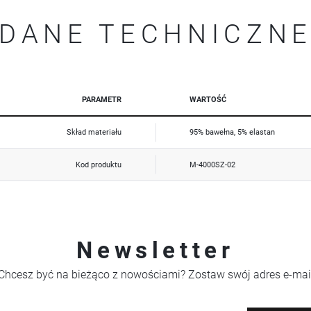
mogą pojawić się na stronach podmiotów trzecich lub firm będących naszymi partnerami oraz innych
dostawców usług. Firmy te działają w charakterze pośredników prezentujących nasze treści w postaci
wiadomości, ofert, komunikatów mediów społecznościowych.
DANE TECHNICZN
PARAMETR
WARTOŚĆ
Skład materiału
95% bawełna, 5% elastan
Kod produktu
M-4000SZ-02
Newsletter
Chcesz być na bieżąco z nowościami? Zostaw swój adres e-mai