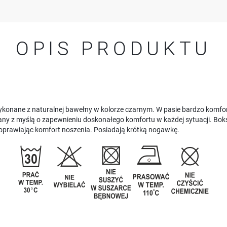
OPIS PRODUKTU
ykonane z naturalnej bawełny w kolorze czarnym. W pasie bardzo komfo
y z myślą o zapewnieniu doskonałego komfortu w każdej sytuacji. Boks
 poprawiając komfort noszenia. Posiadają krótką nogawkę.
USTAWIENIA
Szanujemy Twoją prywatność. Możesz zmienić ustawienia cookies lub zaakceptować je
wszystkie. W dowolnym momencie możesz dokonać zmiany swoich ustawień.
USTAWIENIA REGIONALNE