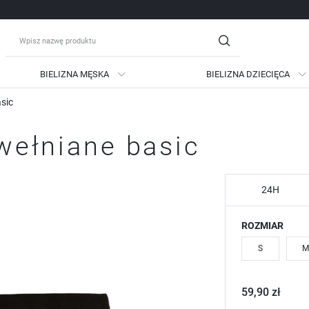
BIELIZNA MĘSKA
BIELIZNA DZIECIĘCA
asic
guj się
Zare
awełniane basic
OTRZYMASZ LICZNE DODATKO
podgląd statusu realizac
podgląd historii zakupów
24H
brak konieczności wprow
ROZMIAR
możliwość otrzymania ra
Zapomniałem hasła
S
M
LOGUJ SIĘ
ZAREJESTRU
59,90 zł