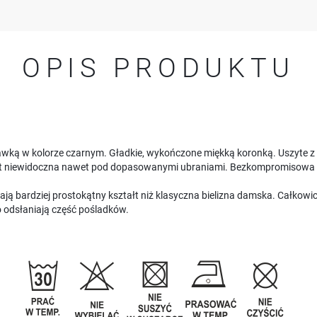
OPIS PRODUKTU
awką w kolorze czarnym. Gładkie, wykończone miękką koronką. Uszyte z b
est niewidoczna nawet pod dopasowanymi ubraniami. Bezkompromisowa 
ą bardziej prostokątny kształt niż klasyczna bielizna damska. Całkowici
o odsłaniają część pośladków.
USTAWIENIA
Szanujemy Twoją prywatność. Możesz zmienić ustawienia cookies lub zaakceptować je
wszystkie. W dowolnym momencie możesz dokonać zmiany swoich ustawień.