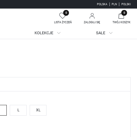
POLSKA
PLN
POLSKI
0
0
LISTA ŻYCZEŃ
ZALOGUJ SIĘ
TWÓJ KOSZYK
KOLEKCJE
SALE
Twój koszyk jest pusty
jestruj się
WE KORZYŚCI:
ji zamówień
adzania swoich danych przy kolejnych zakupach
batów i kuponów promocyjnych
L
XL
J SIĘ