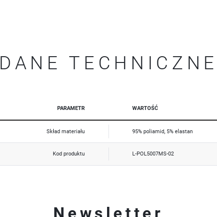
Promocyjne pliki cookies służą do prezentowania Ci naszych komunikatów na podstawie analizy Twoich
Więcej
upodobań oraz Twoich zwyczajów dotyczących przeglądanej witryny internetowej. Treści promocyjne
mogą pojawić się na stronach podmiotów trzecich lub firm będących naszymi partnerami oraz innych
dostawców usług. Firmy te działają w charakterze pośredników prezentujących nasze treści w postaci
wiadomości, ofert, komunikatów mediów społecznościowych.
DANE TECHNICZN
PARAMETR
WARTOŚĆ
Skład materiału
95% poliamid, 5% elastan
Kod produktu
L-POL5007MS-02
Newsletter