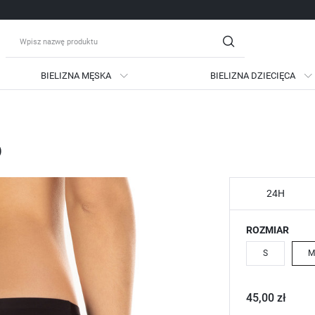
BIELIZNA MĘSKA
BIELIZNA DZIECIĘCA
guj się
Zare
o
OTRZYMASZ LICZNE DODATKO
podgląd statusu realizac
podgląd historii zakupów
24H
brak konieczności wprow
ROZMIAR
możliwość otrzymania ra
Zapomniałem hasła
S
M
LOGUJ SIĘ
ZAREJESTRU
45,00 zł