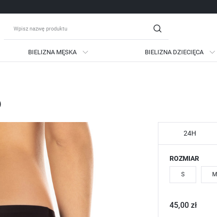
BIELIZNA MĘSKA
BIELIZNA DZIECIĘCA
guj się
Zare
o
OTRZYMASZ LICZNE DODATKO
podgląd statusu realizac
podgląd historii zakupów
24H
brak konieczności wprow
ROZMIAR
możliwość otrzymania ra
Zapomniałem hasła
S
M
LOGUJ SIĘ
ZAREJESTRU
45,00 zł