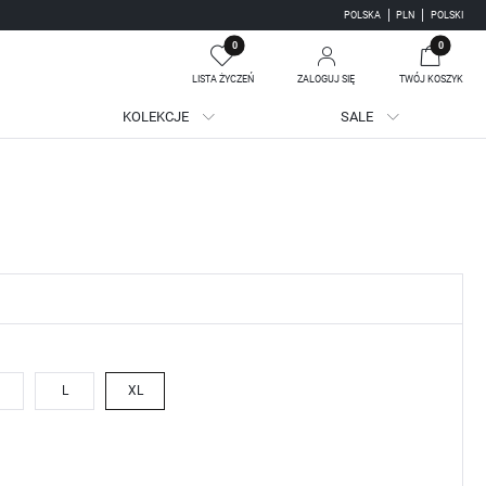
POLSKA
PLN
POLSKI
0
0
LISTA ŻYCZEŃ
ZALOGUJ SIĘ
TWÓJ KOSZYK
KOLEKCJE
SALE
Twój koszyk jest pusty
jestruj się
WE KORZYŚCI:
ji zamówień
adzania swoich danych przy kolejnych zakupach
batów i kuponów promocyjnych
L
XL
J SIĘ