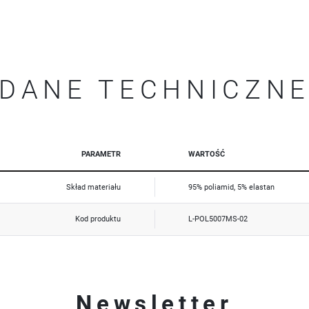
Promocyjne pliki cookies służą do prezentowania Ci naszych komunikatów na podstawie analizy Twoich
Więcej
upodobań oraz Twoich zwyczajów dotyczących przeglądanej witryny internetowej. Treści promocyjne
mogą pojawić się na stronach podmiotów trzecich lub firm będących naszymi partnerami oraz innych
dostawców usług. Firmy te działają w charakterze pośredników prezentujących nasze treści w postaci
wiadomości, ofert, komunikatów mediów społecznościowych.
DANE TECHNICZN
PARAMETR
WARTOŚĆ
Skład materiału
95% poliamid, 5% elastan
Kod produktu
L-POL5007MS-02
Newsletter