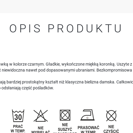
OPIS PRODUKTU
awką w kolorze czarnym. Gładkie, wykończone miękką koronką. Uszyte z b
est niewidoczna nawet pod dopasowanymi ubraniami. Bezkompromisowa 
ą bardziej prostokątny kształt niż klasyczna bielizna damska. Całkowici
o odsłaniają część pośladków.
USTAWIENIA
Szanujemy Twoją prywatność. Możesz zmienić ustawienia cookies lub zaakceptować je
wszystkie. W dowolnym momencie możesz dokonać zmiany swoich ustawień.