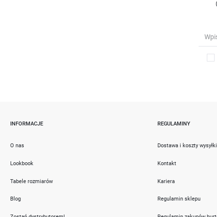
INFORMACJE
REGULAMINY
O nas
Dostawa i koszty wysyłk
Lookbook
Kontakt
Tabele rozmiarów
Kariera
Blog
Regulamin sklepu
Zostań dystrybutorem!
Regulamin zakupów hur