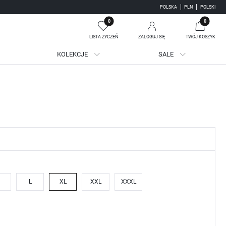
POLSKA
PLN
POLSKI
0
0
LISTA ŻYCZEŃ
ZALOGUJ SIĘ
TWÓJ KOSZYK
KOLEKCJE
SALE
Twój koszyk jest pusty
jestruj się
WE KORZYŚCI:
ji zamówień
adzania swoich danych przy kolejnych zakupach
batów i kuponów promocyjnych
L
XL
XXL
XXXL
J SIĘ