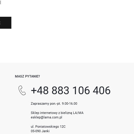
l
Ę
-
MASZ PYTANIE?
+48 883 106 406
Zapraszamy pon.-pt. 9.00-16.00
Sklep internetowy z bielizną LA/MA
esklep@lama.com.pl
ul. Poniatowskiego 12C
05-090 Janki