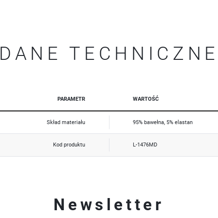
Promocyjne pliki cookies służą do prezentowania Ci naszych komunikatów na podstawie analizy Twoich
Więcej
upodobań oraz Twoich zwyczajów dotyczących przeglądanej witryny internetowej. Treści promocyjne
mogą pojawić się na stronach podmiotów trzecich lub firm będących naszymi partnerami oraz innych
dostawców usług. Firmy te działają w charakterze pośredników prezentujących nasze treści w postaci
wiadomości, ofert, komunikatów mediów społecznościowych.
DANE TECHNICZN
PARAMETR
WARTOŚĆ
Skład materiału
95% bawełna, 5% elastan
Kod produktu
L-1476MD
Newsletter