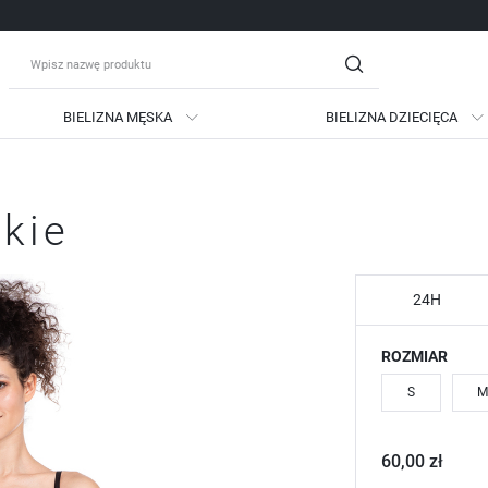
BIELIZNA MĘSKA
BIELIZNA DZIECIĘCA
guj się
Zare
skie
OTRZYMASZ LICZNE DODATKO
podgląd statusu realizac
podgląd historii zakupów
24H
brak konieczności wprow
ROZMIAR
możliwość otrzymania ra
Zapomniałem hasła
S
M
LOGUJ SIĘ
ZAREJESTRU
60,00 zł