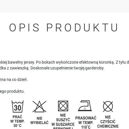
OPIS PRODUKTU
kiej bawełny jersey. Po bokach wykończone efektowną koronką. Z tyłu do
dka z zawieszką. Doskonałe uzupełnienie twojej garderoby.
na na co dzień.
ego produktu.
USTAWIENIA
Szanujemy Twoją prywatność. Możesz zmienić ustawienia cookies lub zaakceptować je
wszystkie. W dowolnym momencie możesz dokonać zmiany swoich ustawień.
USTAWIENIA REGIONALNE