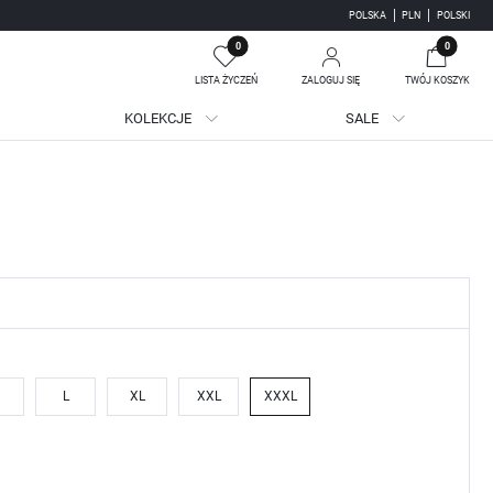
POLSKA
PLN
POLSKI
0
0
LISTA ŻYCZEŃ
ZALOGUJ SIĘ
TWÓJ KOSZYK
KOLEKCJE
SALE
Twój koszyk jest pusty
jestruj się
WE KORZYŚCI:
ji zamówień
adzania swoich danych przy kolejnych zakupach
batów i kuponów promocyjnych
L
XL
XXL
XXXL
J SIĘ