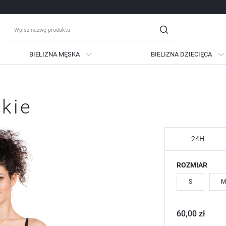
BIELIZNA MĘSKA
BIELIZNA DZIECIĘCA
guj się
Zare
skie
OTRZYMASZ LICZNE DODATKO
podgląd statusu realizac
podgląd historii zakupów
24H
brak konieczności wprow
ROZMIAR
możliwość otrzymania ra
Zapomniałem hasła
S
M
LOGUJ SIĘ
ZAREJESTRU
60,00 zł