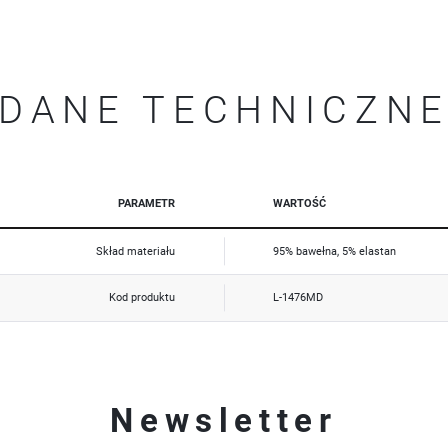
Promocyjne pliki cookies służą do prezentowania Ci naszych komunikatów na podstawie analizy Twoich
Więcej
upodobań oraz Twoich zwyczajów dotyczących przeglądanej witryny internetowej. Treści promocyjne
mogą pojawić się na stronach podmiotów trzecich lub firm będących naszymi partnerami oraz innych
dostawców usług. Firmy te działają w charakterze pośredników prezentujących nasze treści w postaci
wiadomości, ofert, komunikatów mediów społecznościowych.
DANE TECHNICZN
PARAMETR
WARTOŚĆ
Skład materiału
95% bawełna, 5% elastan
Kod produktu
L-1476MD
Newsletter