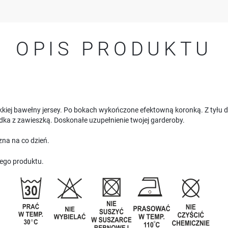
OPIS PRODUKTU
kiej bawełny jersey. Po bokach wykończone efektowną koronką. Z tyłu do
dka z zawieszką. Doskonałe uzupełnienie twojej garderoby.
na na co dzień.
ego produktu.
USTAWIENIA
Szanujemy Twoją prywatność. Możesz zmienić ustawienia cookies lub zaakceptować je
wszystkie. W dowolnym momencie możesz dokonać zmiany swoich ustawień.
USTAWIENIA REGIONALNE