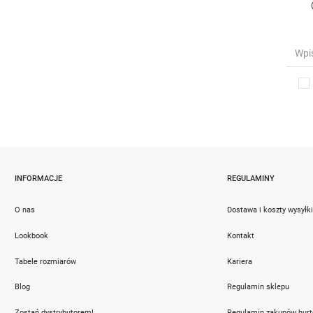
INFORMACJE
REGULAMINY
O nas
Dostawa i koszty wysyłk
Lookbook
Kontakt
Tabele rozmiarów
Kariera
Blog
Regulamin sklepu
Zostań dystrybutorem!
Regulamin zakupów hur