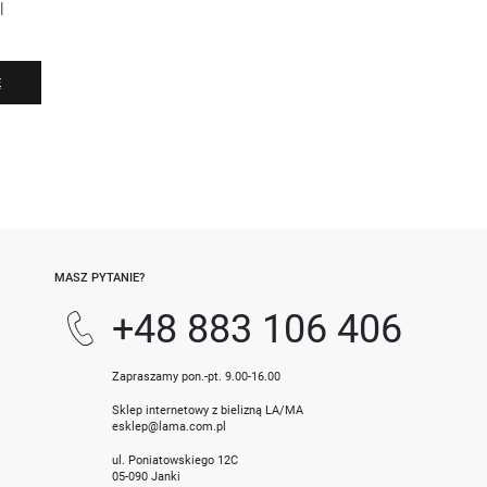
l
Ę
-
MASZ PYTANIE?
+48 883 106 406
Zapraszamy pon.-pt. 9.00-16.00
Sklep internetowy z bielizną LA/MA
esklep@lama.com.pl
ul. Poniatowskiego 12C
05-090 Janki