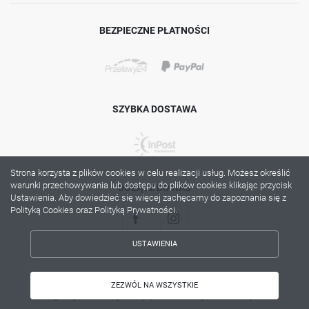
BEZPIECZNE PŁATNOŚCI
SZYBKA DOSTAWA
Strona korzysta z plików cookies w celu realizacji usług. Możesz określić
warunki przechowywania lub dostępu do plików cookies klikając przycisk
DOŁĄCZ DO NAS
Ustawienia. Aby dowiedzieć się więcej zachęcamy do zapoznania się z
Polityką Cookies oraz Polityką Prywatności.
USTAWIENIA
ZAPISZ WYBRANE
Copyright by lama.com.pl
ZEZWÓL NA WSZYSTKIE
Agencja interaktywna
[ti]
Powered by
2ClickShop®
ZEZWÓL NA WSZYSTKIE