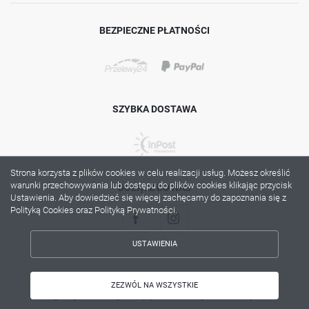
BEZPIECZNE PŁATNOŚCI
SZYBKA DOSTAWA
Strona korzysta z plików cookies w celu realizacji usług. Możesz określić
warunki przechowywania lub dostępu do plików cookies klikając przycisk
DOŁĄCZ DO NAS
Ustawienia. Aby dowiedzieć się więcej zachęcamy do zapoznania się z
Polityką Cookies oraz Polityką Prywatności.
USTAWIENIA
ZAPISZ WYBRANE
Copyright by lama.com.pl
ZEZWÓL NA WSZYSTKIE
Agencja interaktywna
[ti]
Powered by
2ClickShop®
ZEZWÓL NA WSZYSTKIE