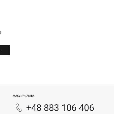
l
Ę
-
MASZ PYTANIE?
+48 883 106 406