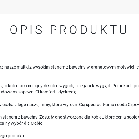
OPIS PRODUKTU
erz nasze majtki z wysokim stanem z bawełny w granatowym motywie! Ich
ą o kobietach ceniących sobie wygodę i elegancki wygląd. Po bokach po
budowany zapewni Ci komfort i dyskrecję.
eszka z logo naszej firmy, która wyróżni Cię spośród tłumu i doda Ci pew
im stanem z bawełny. Zostały one stworzone dla kobiet, które cenią sobie
ealny wybór dla Ciebie!
USTAWIENIA
ego produktu.