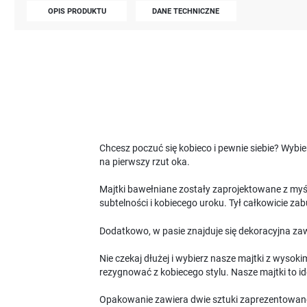
OPIS PRODUKTU
DANE TECHNICZNE
Chcesz poczuć się kobieco i pewnie siebie? Wybi
na pierwszy rzut oka.
Majtki bawełniane zostały zaprojektowane z myśl
subtelności i kobiecego uroku. Tył całkowicie za
Dodatkowo, w pasie znajduje się dekoracyjna zawi
Nie czekaj dłużej i wybierz nasze majtki z wysok
rezygnować z kobiecego stylu. Nasze majtki to id
Opakowanie zawiera dwie sztuki zaprezentowan