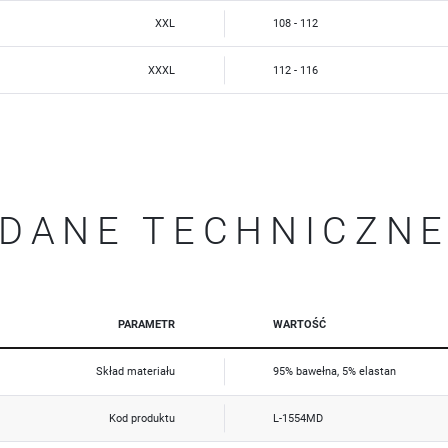
Reklamowe
XXL
108 - 112
Dzięki reklamowym plikom cookies prezentujemy Ci najciekawsze informacje i aktualności na stronach
naszych partnerów.
Promocyjne pliki cookies służą do prezentowania Ci naszych komunikatów na podstawie analizy Twoich
XXXL
112 - 116
Więcej
upodobań oraz Twoich zwyczajów dotyczących przeglądanej witryny internetowej. Treści promocyjne
mogą pojawić się na stronach podmiotów trzecich lub firm będących naszymi partnerami oraz innych
dostawców usług. Firmy te działają w charakterze pośredników prezentujących nasze treści w postaci
wiadomości, ofert, komunikatów mediów społecznościowych.
DANE TECHNICZN
PARAMETR
WARTOŚĆ
Skład materiału
95% bawełna, 5% elastan
Kod produktu
L-1554MD