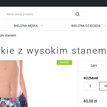
BIELIZNA MĘSKA
BIELIZNA DZIECIĘCA
okim stanem
guj się
Zare
mskie z wysokim stane
OTRZYMASZ LICZNE DODATKO
podgląd statusu realizac
NOWOŚĆ
podgląd historii zakupów
24H
brak konieczności wprow
ROZMIAR
możliwość otrzymania ra
Zapomniałem hasła
S
M
LOGUJ SIĘ
ZAREJESTRU
60,00 zł