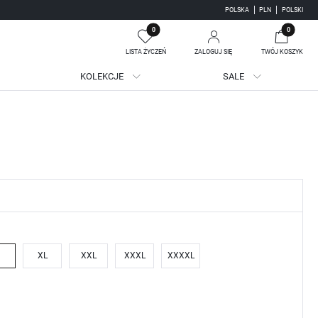
POLSKA
PLN
POLSKI
0
0
LISTA ŻYCZEŃ
ZALOGUJ SIĘ
TWÓJ KOSZYK
KOLEKCJE
SALE
Twój koszyk jest pusty
jestruj się
m
WE KORZYŚCI:
ji zamówień
adzania swoich danych przy kolejnych zakupach
batów i kuponów promocyjnych
XL
XXL
XXXL
XXXXL
J SIĘ