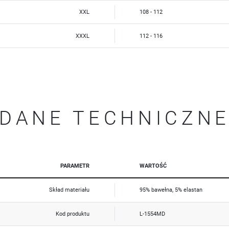
Reklamowe
XXL
108 - 112
Dzięki reklamowym plikom cookies prezentujemy Ci najciekawsze informacje i aktualności na stronach
naszych partnerów.
Promocyjne pliki cookies służą do prezentowania Ci naszych komunikatów na podstawie analizy Twoich
XXXL
112 - 116
Więcej
upodobań oraz Twoich zwyczajów dotyczących przeglądanej witryny internetowej. Treści promocyjne
mogą pojawić się na stronach podmiotów trzecich lub firm będących naszymi partnerami oraz innych
dostawców usług. Firmy te działają w charakterze pośredników prezentujących nasze treści w postaci
wiadomości, ofert, komunikatów mediów społecznościowych.
DANE TECHNICZN
PARAMETR
WARTOŚĆ
Skład materiału
95% bawełna, 5% elastan
Kod produktu
L-1554MD