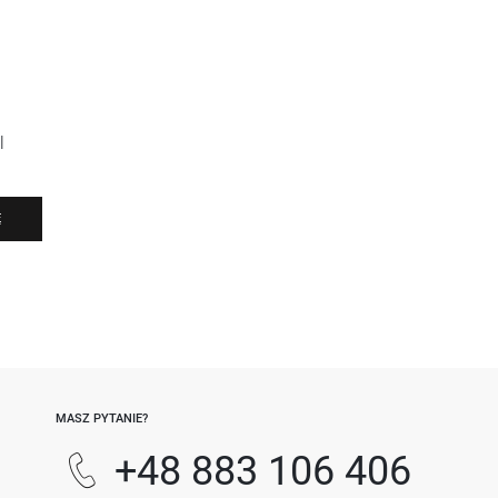
l
Ę
-
MASZ PYTANIE?
+48 883 106 406