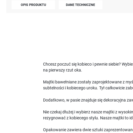
OPIS PRODUKTU
DANE TECHNICZNE
Chcesz poczuć się kobieco i pewnie siebie? Wybi
na pierwszy rzut oka.
Majtki bawełniane zostały zaprojektowane z myśl
subtelności i kobiecego uroku. Tył całkowicie za
Dodatkowo, w pasie znajduje się dekoracyjna zawi
Nie czekaj dłużej i wybierz nasze majtki z wysok
rezygnować z kobiecego stylu. Nasze majtki to id
Opakowanie zawiera dwie sztuki zaprezentowan