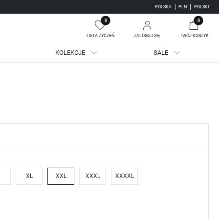
POLSKA
PLN
POLSKI
0
0
LISTA ŻYCZEŃ
ZALOGUJ SIĘ
TWÓJ KOSZYK
KOLEKCJE
SALE
Twój koszyk jest pusty
jestruj się
m
WE KORZYŚCI:
ji zamówień
adzania swoich danych przy kolejnych zakupach
batów i kuponów promocyjnych
XL
XXL
XXXL
XXXXL
J SIĘ