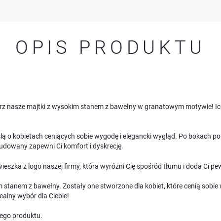
OPIS PRODUKTU
erz nasze majtki z wysokim stanem z bawełny w granatowym motywie! Ich
ą o kobietach ceniących sobie wygodę i elegancki wygląd. Po bokach po
budowany zapewni Ci komfort i dyskrecję.
eszka z logo naszej firmy, która wyróżni Cię spośród tłumu i doda Ci pew
im stanem z bawełny. Zostały one stworzone dla kobiet, które cenią sobie
ealny wybór dla Ciebie!
USTAWIENIA
ego produktu.