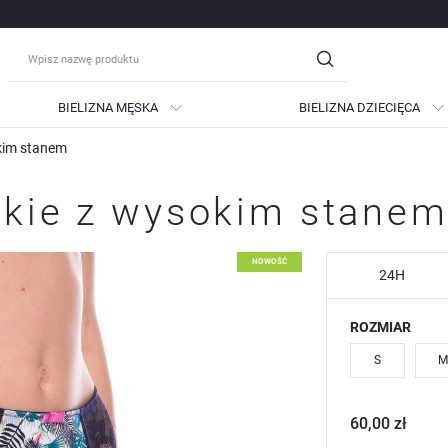
BIELIZNA MĘSKA
BIELIZNA DZIECIĘCA
okim stanem
guj się
Zare
mskie z wysokim stane
OTRZYMASZ LICZNE DODATKO
podgląd statusu realizac
NOWOŚĆ
podgląd historii zakupów
24H
brak konieczności wprow
ROZMIAR
możliwość otrzymania ra
Zapomniałem hasła
S
M
LOGUJ SIĘ
ZAREJESTRU
60,00 zł