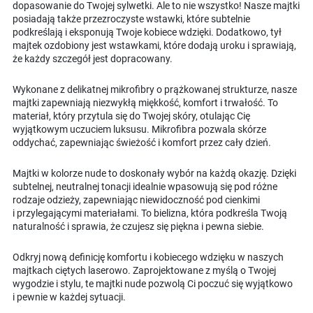
dopasowanie do Twojej sylwetki. Ale to nie wszystko! Nasze majtki
posiadają także przezroczyste wstawki, które subtelnie
podkreślają i eksponują Twoje kobiece wdzięki. Dodatkowo, tył
majtek ozdobiony jest wstawkami, które dodają uroku i sprawiają,
że każdy szczegół jest dopracowany.
Wykonane z delikatnej mikrofibry o prążkowanej strukturze, nasze
majtki zapewniają niezwykłą miękkość, komfort i trwałość. To
materiał, który przytula się do Twojej skóry, otulając Cię
wyjątkowym uczuciem luksusu. Mikrofibra pozwala skórze
oddychać, zapewniając świeżość i komfort przez cały dzień.
Majtki w kolorze nude to doskonały wybór na każdą okazję. Dzięki
subtelnej, neutralnej tonacji idealnie wpasowują się pod różne
rodzaje odzieży, zapewniając niewidoczność pod cienkimi
i przylegającymi materiałami. To bielizna, która podkreśla Twoją
naturalność i sprawia, że czujesz się piękna i pewna siebie.
Odkryj nową definicję komfortu i kobiecego wdzięku w naszych
majtkach ciętych laserowo. Zaprojektowane z myślą o Twojej
wygodzie i stylu, te majtki nude pozwolą Ci poczuć się wyjątkowo
i pewnie w każdej sytuacji.