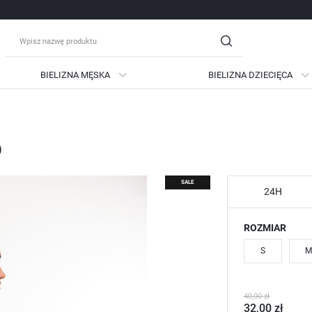
BIELIZNA MĘSKA
BIELIZNA DZIECIĘCA
guj się
Zare
o
OTRZYMASZ LICZNE DODATKO
podgląd statusu realizac
SALE
podgląd historii zakupów
24H
brak konieczności wprow
ROZMIAR
możliwość otrzymania ra
Zapomniałem hasła
S
M
LOGUJ SIĘ
ZAREJESTRU
40,00 zł
32,00 zł