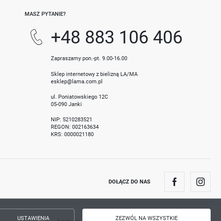
MASZ PYTANIE?
+48 883 106 406
Zapraszamy pon.-pt. 9.00-16.00
Sklep internetowy z bielizną LA/MA
esklep@lama.com.pl
ul. Poniatowskiego 12C
05-090 Janki
NIP: 5210283521
REGON: 002163634
KRS: 0000021180
DOŁĄCZ DO NAS
USTAWIENIA
ZEZWÓL NA WSZYSTKIE