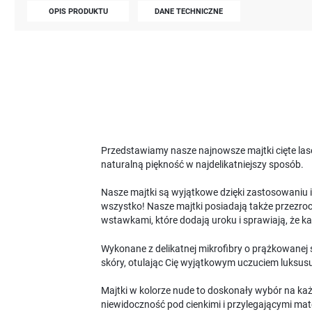
OPIS PRODUKTU
DANE TECHNICZNE
Przedstawiamy nasze najnowsze majtki cięte laser
naturalną piękność w najdelikatniejszy sposób.
Nasze majtki są wyjątkowe dzięki zastosowaniu i
wszystko! Nasze majtki posiadają także przezrocz
wstawkami, które dodają uroku i sprawiają, że k
Wykonane z delikatnej mikrofibry o prążkowanej s
skóry, otulając Cię wyjątkowym uczuciem luksusu
Majtki w kolorze nude to doskonały wybór na każd
niewidoczność pod cienkimi i przylegającymi mater