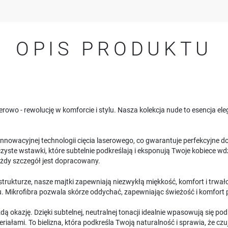
OPIS PRODUKTU
owo - rewolucję w komforcie i stylu. Nasza kolekcja nude to esencja eleg
nnowacyjnej technologii cięcia laserowego, co gwarantuje perfekcyjne do
yste wstawki, które subtelnie podkreślają i eksponują Twoje kobiece wdz
ażdy szczegół jest dopracowany.
trukturze, nasze majtki zapewniają niezwykłą miękkość, komfort i trwałoś
. Mikrofibra pozwala skórze oddychać, zapewniając świeżość i komfort p
ą okazję. Dzięki subtelnej, neutralnej tonacji idealnie wpasowują się po
iałami. To bielizna, która podkreśla Twoją naturalność i sprawia, że czuj