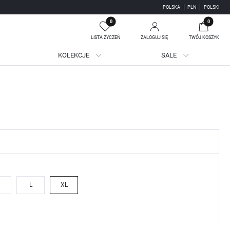
POLSKA
PLN
POLSKI
0
0
LISTA ŻYCZEŃ
ZALOGUJ SIĘ
TWÓJ KOSZYK
KOLEKCJE
SALE
Twój koszyk jest pusty
jestruj się
WE KORZYŚCI:
ji zamówień
adzania swoich danych przy kolejnych zakupach
batów i kuponów promocyjnych
L
XL
J SIĘ