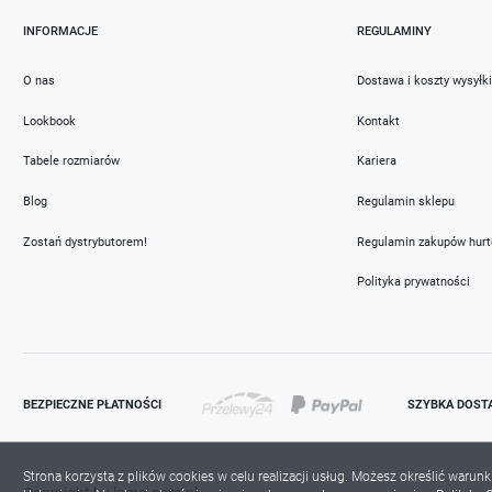
INFORMACJE
REGULAMINY
O nas
Dostawa i koszty wysyłk
Lookbook
Kontakt
Tabele rozmiarów
Kariera
Blog
Regulamin sklepu
Zostań dystrybutorem!
Regulamin zakupów hur
Polityka prywatności
BEZPIECZNE PŁATNOŚCI
SZYBKA DOST
Strona korzysta z plików cookies w celu realizacji usług. Możesz określić warun