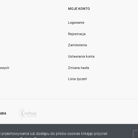
MOJE KONTO
i
Logowanie
Rejestracja
Zamówienia
Ustawiania konta
towych
Zmiana hasła
Lista życzeń
AWA
ki przechowywania lub dostępu do plików cookies klikając przycisk